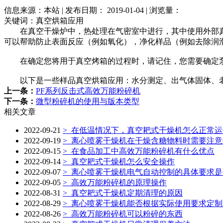
信息来源：本站 | 发布日期： 2019-01-04 | 浏览量：
关键词：真空烘箱应用
在真空干燥炉中，热处理在气密室中进行，其中使用外部真
可以帮助防止表面反应（例如氧化），净化样品（例如去除润
在确定您将用于真空烤箱的过程时，请记住，您需要确定泵
以下是一些样品真空烘箱应用：水分测定、出气体固体、老
上一条：
PF系列反击式高效万能粉碎机
下一条：
微型粉碎机的使用与版本类型
相关文章
2022-09-21
>
在低温情况下，真空耙式干燥机怎么正常运
2022-09-19
>
离心喷雾干燥机在干燥含糖物料时需要注意
2022-09-15
>
在食品加工中高效万能粉碎机有什么优点
2022-09-14
>
真空耙式干燥机怎么安全操作
2022-09-07
>
离心喷雾干燥机电气自动控制的具体要求是
2022-09-05
>
高效万能粉碎机的原理操作
2022-08-31
>
真空耙式干燥机定期清理的原因
2022-08-29
>
离心喷雾干燥机能否根据实际使用要求定制
2022-08-26
>
高效万能粉碎机可以粉碎的东西