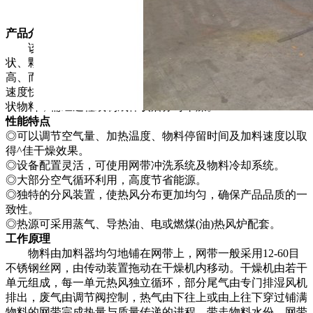
产品介绍
该机是穿流连续式干燥设备，用于透气性较好的片状、条
状、颗粒状物料的干燥，对于脱水蔬菜、中药饮片等类含水率
高、而温度不允许高的物料尤为合适；该系列干燥机具有干燥
速度快、蒸发强度高、产品质量好的优点，对脱水滤饼状的膏
状物料，需经造粒或制成棒状后亦可干燥。
性能特点
◎可以调节空气量、加热温度、物料停留时间及加料速度以取
得^佳干燥效果。
◎设备配置灵活，可使用网带冲洗系统及物料冷却系统。
◎大部分空气循环利用，高度节省能源。
◎独特的分风装置，使热风分布更加均匀，确保产品品质的一
致性。
◎热源可采用蒸气、导热油、电或燃煤(油)热风炉配套。
工作原理
物料由加料器均匀地铺在网带上，网带一般采用12-60目
不锈钢丝网，由传动装置拖动在干燥机内移动。干燥机由若干
单元组成，每一单元热风独立循环，部分尾气由专门排湿风机
排出，废气由调节阀控制，热气由下往上或由上往下穿过铺满
物料的网带完成热量与质量传递的进程，带走物料水份。网带