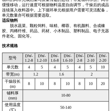
缓慢移动，运行速度可根据物料温度自由调节，干燥后的成品
连续落入收料器中。上下循环单元根据用户需要可灵活配备，
单元数量亦可根据需要选取。
适应物料
脱水蔬菜、颗粒饲料、味精、椰蓉、有机颜料、合成橡
胶、丙稀纤维、药品、药材、小木制品、塑料制品、电子无器
件老化、固化等。
技术规格
DW-
DW-
DW-
DW-
DW-
DW-
DW-
型号
1.2-8
1.2-10
1.6-8
1.6-10
2-8
2-10
2-20
单元数
4
5
4
5
4
5
10
带宽(m)
1.2
1.6
2
干燥段长
8
10
8
10
8
10
20
(m)
铺料厚
10-80
(mm)
使用温度
50-140
(℃)