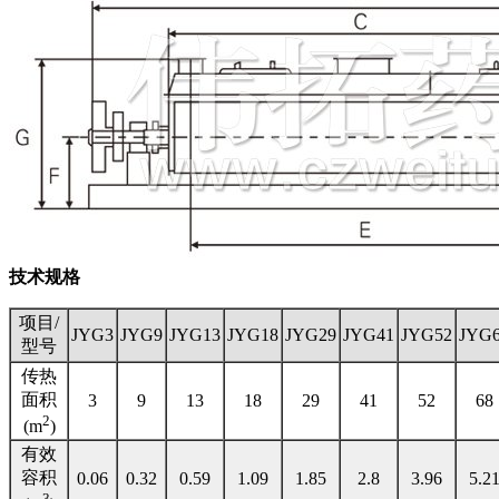
技术规格
项目/
JYG3
JYG9
JYG13
JYG18
JYG29
JYG41
JYG52
JYG
型号
传热
面积
3
9
13
18
29
41
52
68
2
(m
)
有效
容积
0.06
0.32
0.59
1.09
1.85
2.8
3.96
5.2
3