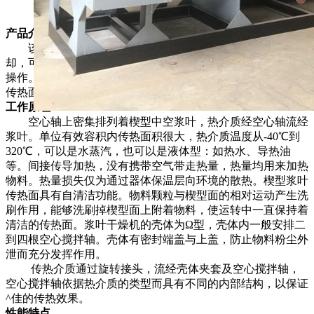
产品介绍
该产品可对膏状、颗粒状、粉状、浆状物料间接加热或冷
却，可完成干燥、冷却、加热、灭菌、反应、低温燃烧等单元
操作。设备中特殊的楔型搅拌传热浆叶具有较高的传热效率和
传热面自清洁功能。
工作原理
空心轴上密集排列着楔型中空浆叶，热介质经空心轴流经
浆叶。单位有效容积内传热面积很大，热介质温度从-40℃到
320℃，可以是水蒸汽，也可以是液体型：如热水、导热油
等。间接传导加热，没有携带空气带走热量，热量均用来加热
物料。热量损失仅为通过器体保温层向环境的散热。楔型浆叶
传热面具有自清洁功能。物料颗粒与楔型面的相对运动产生洗
刷作用，能够洗刷掉楔型面上附着物料，使运转中一直保持着
清洁的传热面。浆叶干燥机的壳体为Ω型，壳体内一般安排二
到四根空心搅拌轴。壳体有密封端盖与上盖，防止物料粉尘外
泄而充分发挥作用。
传热介质通过旋转接头，流经壳体夹套及空心搅拌轴，
空心搅拌轴依据热介质的类型而具有不同的内部结构，以保证
^佳的传热效果。
性能特点