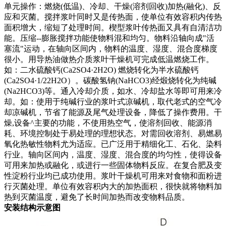
单元操作：燃烧(低温)、冷却、干燥(溶剂回收)加热(融化)、反
应和灭菌。搅拌浆叶同时又是传热面，使单位有效容积内传热
面积增大，缩短了处理时间。楔型浆叶传热面又具有自清洁功
能。压缩--膨胀搅拌功能使物料混和均匀。物料沿轴向成"活
塞流"运动，在轴向区间内，物料的温度、湿度、混合度梯度
很小。用导热油做热介质浆叶干燥机可完成低温燃烧工作。
如：二水硫酸钙(Ca2SO4·2H2O) 燃烧转化为半水硫酸钙
(Ca2SO4·1/22H2O）。碳酸氢钠(NaHCO3)经煅烧转化为纯碱
(Na2HCO3)等。通入冷却介质，如水、冷却盐水等即可用来冷
却。如：使用于纯碱行业的浆叶式凉碱机，取代老式的空气冷
却凉碱机，节省了能源及尾气处理设备，降低了操作费用。干
燥,设备^主要的功能，不使用热空气，使溶剂回收、能源消
耗、环境控制处于易处理的理想状态。对需回收溶剂、易燃易
氧化热敏性物料尤为适应。已广泛用于精细化工、石化、染料
行业。轴向区间内，温度、湿度、混合度的均匀性，使得设备
可用来加热或融化，或进行一些固体物料反应。在复合肥及变
性淀粉行业均已成功使用。浆叶干燥机可用来对食物和面粉进
行灭菌处理。单位有效容积内大的加热面积，很快就将物料加
热到灭菌温度，避免了长时间加热而改变物料品质。
安装结构示意图