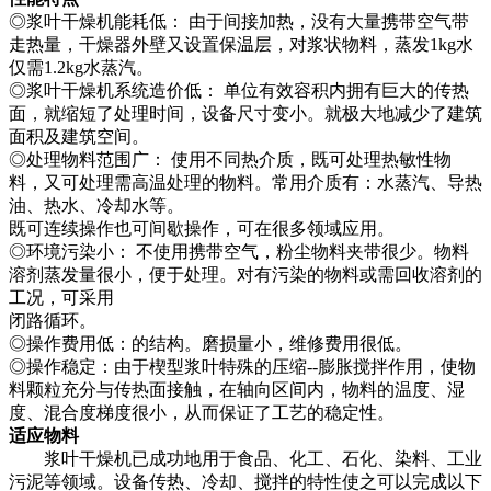
◎浆叶干燥机能耗低： 由于间接加热，没有大量携带空气带
走热量，干燥器外壁又设置保温层，对浆状物料，蒸发1kg水
仅需1.2kg水蒸汽。
◎浆叶干燥机系统造价低： 单位有效容积内拥有巨大的传热
面，就缩短了处理时间，设备尺寸变小。就极大地减少了建筑
面积及建筑空间。
◎处理物料范围广： 使用不同热介质，既可处理热敏性物
料，又可处理需高温处理的物料。常用介质有：水蒸汽、导热
油、热水、冷却水等。
既可连续操作也可间歇操作，可在很多领域应用。
◎环境污染小： 不使用携带空气，粉尘物料夹带很少。物料
溶剂蒸发量很小，便于处理。对有污染的物料或需回收溶剂的
工况，可采用
闭路循环。
◎操作费用低：的结构。磨损量小，维修费用很低。
◎操作稳定：由于楔型浆叶特殊的压缩--膨胀搅拌作用，使物
料颗粒充分与传热面接触，在轴向区间内，物料的温度、湿
度、混合度梯度很小，从而保证了工艺的稳定性。
适应物料
浆叶干燥机已成功地用于食品、化工、石化、染料、工业
污泥等领域。设备传热、冷却、搅拌的特性使之可以完成以下