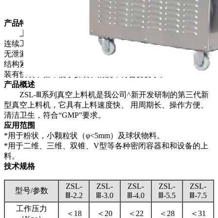
产品特点
上料速度快。
连续工作时间长。
无泄漏现象，清洁卫生，适合于洁净厂房。
结构紧凑、移动方便、操作简单。
装有快装卡箍，便于折装和清洗，符合要要求。
产品概述
ZSL-Ⅲ系列真空上料机是我公司^新开发研制的第三代新
型真空上料机，它具有上料速度快、 用周期长、操作方便、
清洁卫生，符合“GMP”要求。
应用范围
*用于粉状，小颗粒状（φ<5mm）及球状物料。
*用于二维、三维、双锥、V型等各种密闭容器和和设备的上
料。
技术规格
ZSL-
ZSL-
ZSL-
ZSL-
ZSL-
型号/参数
Ⅲ-2.2
Ⅲ-3.0
Ⅲ-4.0
Ⅲ-5.5
Ⅲ-7.5
工作压力
＜18
＜20
＜22
＜28
＜31