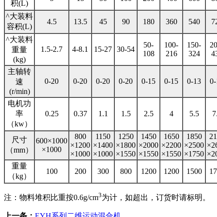
积(L)
^大装料
4.5
13.5
45
90
180
360
540
7
容积(L)
^大装料
50-
100-
150-
20
1.5-2.7
4-8.1
15-27
30-54
重量
108
216
324
4
(kg)
主轴转
0-20
0-20
0-20
0-20
0-15
0-15
0-13
0-
速
(r/min)
电机功
率
0.25
0.37
1.1
1.5
2.5
4
5.5
7
（kw）
800
1150
1250
1450
1650
1850
21
尺寸
600×1000
×1200
×1400
×1800
×2000
×2200
×2500
×2
×1000
（mm）
×1000
×1000
×1550
×1550
×1550
×1750
×2
重量
100
200
300
800
1200
1200
1500
17
（kg）
3
注：物料堆积比重按0.6g/cm
为计，如超出，订货时请标明。
上一条：
EYH系列二维运动混合机