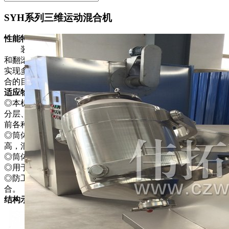
SYH系列三维运动混合机
性能特点
装料的筒体在主动轴的带动下，作周而复始的平移、转动
和翻滚等复合运动，促使物料沿着筒体作三向复台运动，从而
实现多种物料的互相流动、扩散、积聚、掺杂．以达到均匀混
合的目的。
适应物料
◎本机混合筒多方向运动，物料无离心力作用，无比重偏析及
分层、积聚现象，各组分可有悬殊的重量比，混合率高，是目
前各种混合 机中较理想产品。
◎筒体装料率大，^高可达90％(普通混台机仅为50％)，效率
高，混合时间短。
◎筒体的各处为圆弧过渡，经过精密抛光处理。
◎用于制药、化工、食品、轻工、电子、机械、矿冶、国
◎防工业以及各种科研单位的粉状、颗粒状物料的高均匀度混
合。
结构示意图