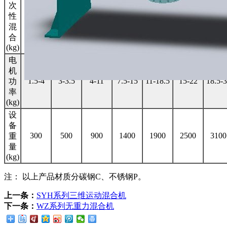
次
性
800-
1200
30-50
100-150
200-300
400-600
600-900
1200
1800
混
合
(kg)
电
机
1.5-4
3-3.5
4-11
7.5-15
11-18.5
15-22
18.5-
功
率
(kg)
设
备
300
500
900
1400
1900
2500
3100
重
量
(kg)
注： 以上产品材质分碳钢C、不锈钢P。
上一条：
SYH系列三维运动混合机
下一条：
WZ系列无重力混合机